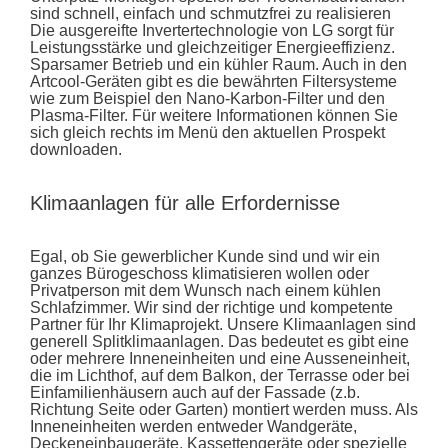
sind schnell, einfach und schmutzfrei zu realisieren
Die ausgereifte Invertertechnologie von LG sorgt für
Leistungsstärke und gleichzeitiger Energieeffizienz.
Sparsamer Betrieb und ein kühler Raum. Auch in den
Artcool-Geräten gibt es die bewährten Filtersysteme
wie zum Beispiel den Nano-Karbon-Filter und den
Plasma-Filter. Für weitere Informationen können Sie
sich gleich rechts im Menü den aktuellen Prospekt
downloaden.
Klimaanlagen für alle Erfordernisse
Egal, ob Sie gewerblicher Kunde sind und wir ein
ganzes Bürogeschoss klimatisieren wollen oder
Privatperson mit dem Wunsch nach einem kühlen
Schlafzimmer. Wir sind der richtige und kompetente
Partner für Ihr Klimaprojekt. Unsere Klimaanlagen sind
generell Splitklimaanlagen. Das bedeutet es gibt eine
oder mehrere Inneneinheiten und eine Ausseneinheit,
die im Lichthof, auf dem Balkon, der Terrasse oder bei
Einfamilienhäusern auch auf der Fassade (z.b.
Richtung Seite oder Garten) montiert werden muss. Als
Inneneinheiten werden entweder Wandgeräte,
Deckeneinbaugeräte, Kassettengeräte oder spezielle