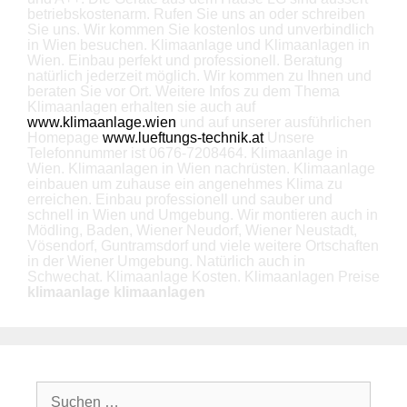
betriebskostenarm. Rufen Sie uns an oder schreiben
Sie uns. Wir kommen Sie kostenlos und unverbindlich
in Wien besuchen. Klimaanlage und Klimaanlagen in
Wien. Einbau perfekt und professionell. Beratung
natürlich jederzeit möglich. Wir kommen zu Ihnen und
beraten Sie vor Ort. Weitere Infos zu dem Thema
Klimaanlagen erhalten sie auch auf
www.klimaanlage.wien
und auf unserer ausführlichen
Homepage
www.lueftungs-technik.at
Unsere
Telefonnummer ist 0676-7208464. Klimaanlage in
Wien. Klimaanlagen in Wien nachrüsten. Klimaanlage
einbauen um zuhause ein angenehmes Klima zu
erreichen. Einbau professionell und sauber und
schnell in Wien und Umgebung. Wir montieren auch in
Mödling, Baden, Wiener Neudorf, Wiener Neustadt,
Vösendorf, Guntramsdorf und viele weitere Ortschaften
in der Wiener Umgebung. Natürlich auch in
Schwechat. Klimaanlage Kosten. Klimaanlagen Preise
klimaanlage klimaanlagen
Suche
nach: